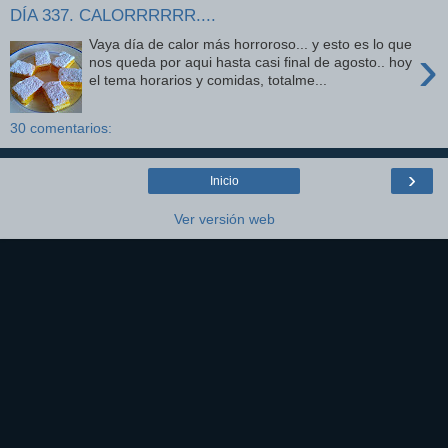
DÍA 337. CALORRRRRR....
Vaya día de calor más horroroso... y esto es lo que
›
nos queda por aqui hasta casi final de agosto.. hoy
el tema horarios y comidas, totalme...
30 comentarios:
›
Inicio
Ver versión web